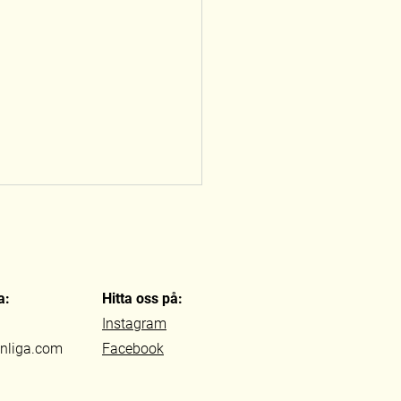
a:
Hitta oss på:
Instagram
nnliga.com
Facebook
llbrodöserna på
lstad i sommar