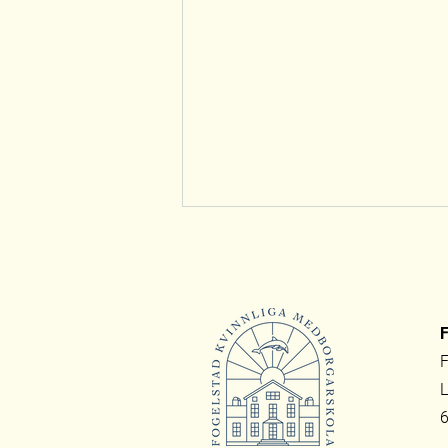
F
F
L
StreetGäris till Fogelstad med
6
skrivarskolan "Into the Wild"