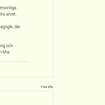
ersonliga 
ra arvet.
agogik, där 
ing och 
h Mia 
Visa alla