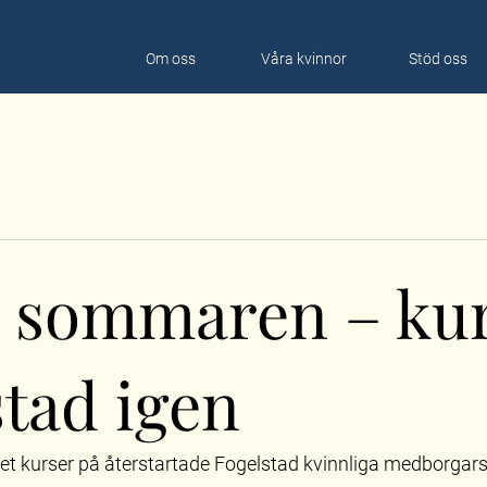
Om oss
Våra kvinnor
Stöd oss
 sommaren – kur
tad igen
det kurser på återstartade Fogelstad kvinnliga medborgars