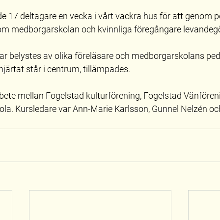
gade 17 deltagare en vecka i vårt vackra hus för att genom p
om medborgarskolan och kvinnliga föregångare levandegö
 belystes av olika föreläsare och medborgarskolans ped
järtat står i centrum, tillämpades.
bete mellan Fogelstad kulturförening, Fogelstad Vänfören
la. Kursledare var Ann-Marie Karlsson, Gunnel Nelzén oc