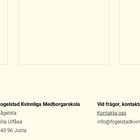
ogelstad Kvinnliga Medborgarskola
Vid frågor, kontakt
ågelsta
Kontakta oss
illa Ulfåsa
info@fogelstadkvi
Tredje året med
Rebe
43 96 Julita
demokratiskola för unga på
Foge