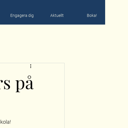
Engagera dig
Aktuellt
Boka!
s på
kola!