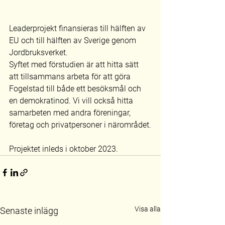
Leaderprojekt finansieras till hälften av 
EU och till hälften av Sverige genom 
Jordbruksverket.
Syftet med förstudien är att hitta sätt 
att tillsammans arbeta för att göra 
Fogelstad till både ett besöksmål och 
en demokratinod. Vi vill också hitta 
samarbeten med andra föreningar, 
företag och privatpersoner i närområdet.
Projektet inleds i oktober 2023.
Visa alla
Senaste inlägg