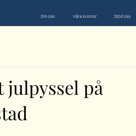
Om oss
Våra kvinnor
Stöd oss
 julpyssel på
stad