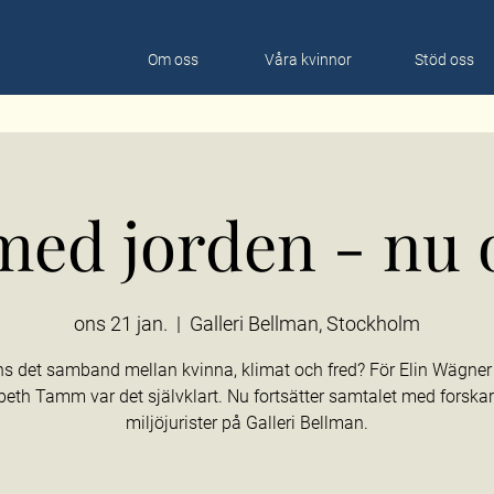
Om oss
Våra kvinnor
Stöd oss
med jorden - nu 
ons 21 jan.
  |  
Galleri Bellman, Stockholm
ns det samband mellan kvinna, klimat och fred? För Elin Wägner
beth Tamm var det självklart. Nu fortsätter samtalet med forska
miljöjurister på Galleri Bellman.