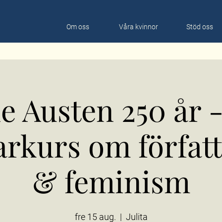
Om oss
Våra kvinnor
Stöd oss
e Austen 250 år 
kurs om förfat
& feminism
fre 15 aug.
  |  
Julita