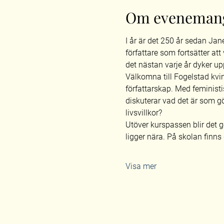
Om eveneman
I år är det 250 år sedan Jan
författare som fortsätter att
det nästan varje år dyker up
Välkomna till Fogelstad kvi
författarskap. Med feministi
diskuterar vad det är som gö
livsvillkor?
Utöver kurspassen blir det 
ligger nära. På skolan finns
Visa mer