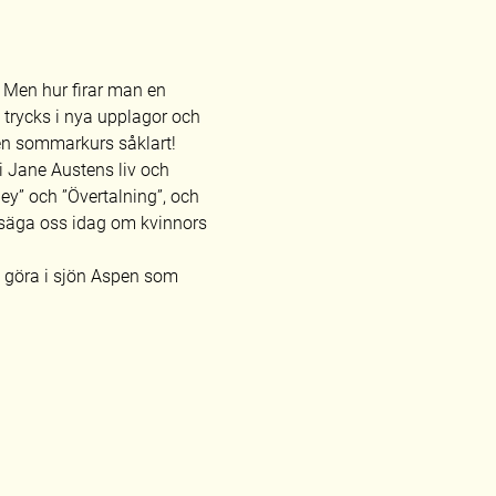
. Men hur firar man en 
t trycks i nya upplagor och 
 en sommarkurs såklart!
 Jane Austens liv och 
ey” och ”Övertalning”, och 
n säga oss idag om kvinnors 
 göra i sjön Aspen som 