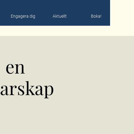
Engagera dig
Aktuellt
Boka!
- en
tarskap