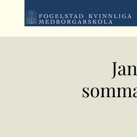
Jan
sommar