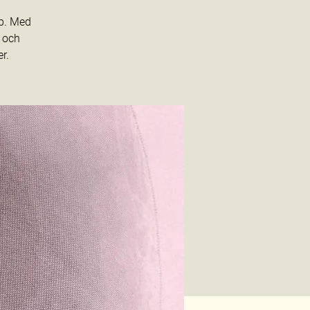
ap. Med
” och
r.