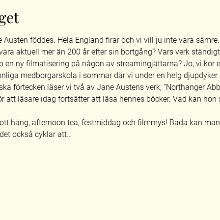
get
e Austen föddes. Hela England firar och vi vill ju inte vara sämre
 vara aktuell mer än 200 år efter sin bortgång? Vars verk ständig
p en ny filmatisering på någon av streamingjättarna? Jo, vi kör
nnliga medborgarskola i sommar där vi under en helg djupdyker i
ska förtecken läser vi två av Jane Austens verk, ”Northanger Abb
r att läsare idag fortsätter att läsa hennes böcker. Vad kan ho
gott häng, afternoon tea, festmiddag och filmmys! Bada kan man
 det också cyklar att…