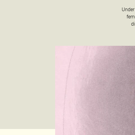
Under 
femi
d