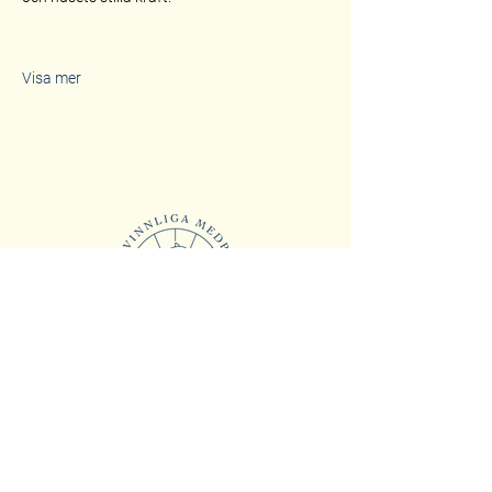
Visa mer
Fogelstad Kvinnliga Medborgarskola
Fågelsta
Lilla Ulfåsa
643 96 Julita