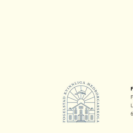
F
F
L
6