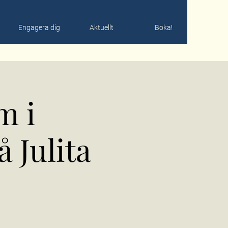
Engagera dig
Aktuellt
Boka!
m i
 Julita