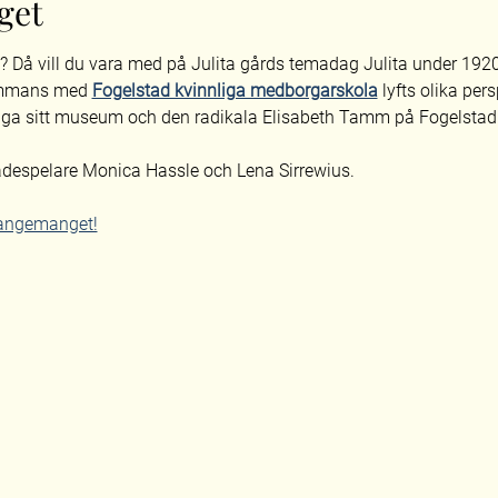
get
a? Då vill du vara med på Julita gårds temadag Julita under 1920-
ammans med 
Fogelstad kvinnliga medborgarskola
 lyfts olika per
gga sitt museum och den radikala Elisabeth Tamm på Fogelstad 
ådespelare Monica Hassle och Lena Sirrewius.
rangemanget!