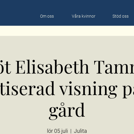
Om oss
Våra kvinnor
Stöd oss
t Elisabeth Tam
iserad visning på
gård
lör 05 juli
  |  
Julita