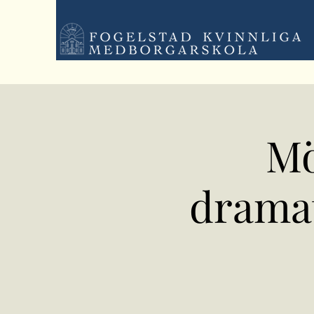
Mö
dramat