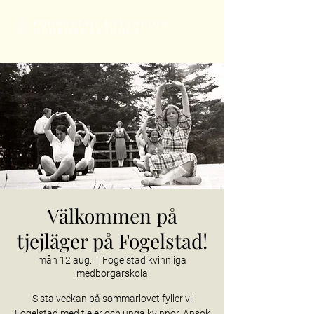
Välkommen på
tjejläger på Fogelstad!
mån 12 aug.
  |  
Fogelstad kvinnliga
medborgarskola
Sista veckan på sommarlovet fyller vi
Fogelstad med tjejer och unga kvinnor. Ansök