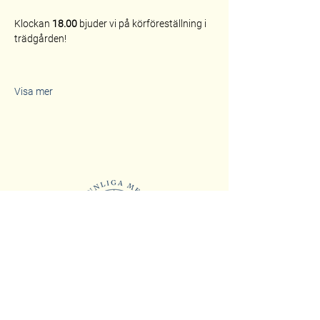
Klockan 
18.00
 bjuder vi på körföreställning i 
trädgården!
Visa mer
Fogelstad Kvinnliga Medborgarskola
Fågelsta