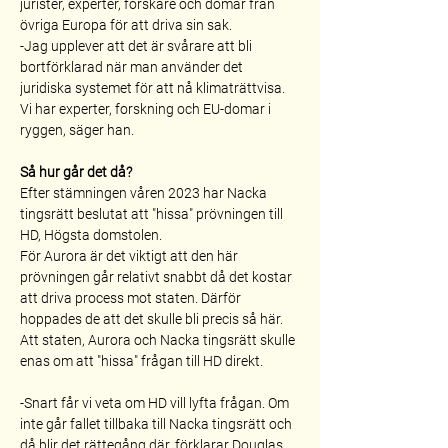
jurister, experter, forskare och domar från 
övriga Europa för att driva sin sak. 
-Jag upplever att det är svårare att bli 
bortförklarad när man använder det 
juridiska systemet för att nå klimaträttvisa. 
Vi har experter, forskning och EU-domar i 
ryggen, säger han.
Så hur går det då?
Efter stämningen våren 2023 har Nacka 
tingsrätt beslutat att "hissa" prövningen till 
HD, Högsta domstolen. 
För Aurora är det viktigt att den här 
prövningen går relativt snabbt då det kostar 
att driva process mot staten. Därför 
hoppades de att det skulle bli precis så här. 
Att staten, Aurora och Nacka tingsrätt skulle 
enas om att "hissa" frågan till HD direkt. 
-Snart får vi veta om HD vill lyfta frågan. Om 
inte går fallet tillbaka till Nacka tingsrätt och 
då blir det rättegång där, förklarar Douglas 