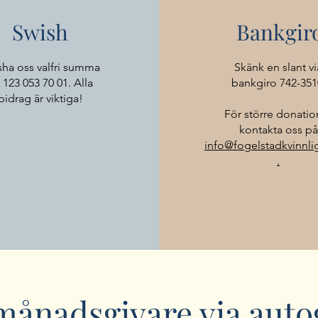
Swish
Bankgir
sha oss valfri summa
Skänk en slant vi
ll 123 053 70 01. Alla
bankgiro 742-351
bidrag är viktiga!
För större donatio
kontakta oss på
info@fogelstadkvinnl
.
 månadsgivare via auto