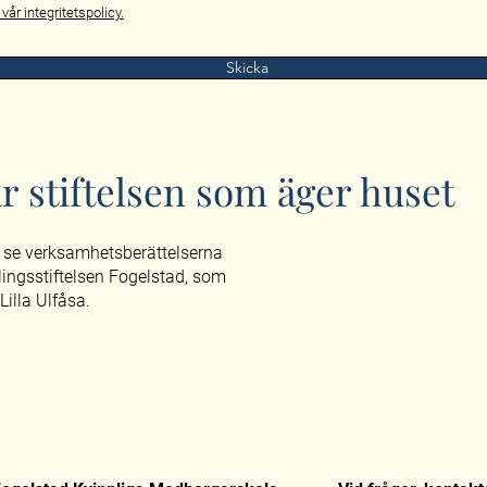
vår int
egritetspolicy.
Skicka
r stiftelsen som äger huset
 se verksamhetsberättelserna
lingsstiftelsen Fogelstad, som
Lilla Ulfåsa.