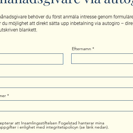
 månadsgivare behöver du först anmäla intresse genom formulär
r du möjlighet att direkt sätta upp inbetalning via autogiro – dir
 utskriven blankett.
Efternamn
mer
epterar att Insamlingsstiftelsen Fogelstad hanterar mina
ppgifter i enlighet med integritetspolicyn (se länk nedan).