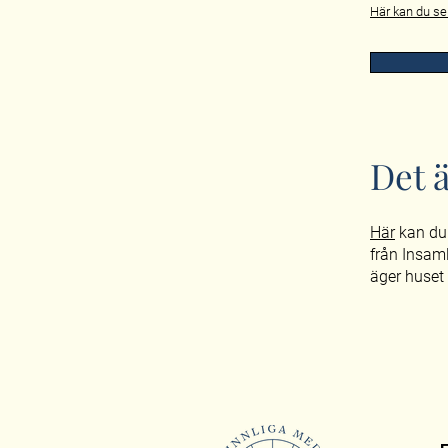
Här kan du se 
Det ä
Här
kan du
från Insam
äger huset 