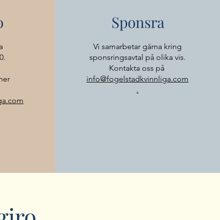
o
Sponsra
a
Vi samarbetar gärna kring
0.
sponsringsavtal på olika vis.
Kontakta oss på
ner
info@fogelstadkvinnliga.com
.
iga.com
giro